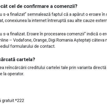
ecât cel de confirmare a comenzii?
s-a finalizat” semnalează faptul că a apărut o eroare în 
, conexiunea la internet întreruptă sau alte cauze exter
s-a finalizat. Eroare în procesarea comenzii” indică o ero
online – Vodafone, Orange, Digi Romania Așteptați câteva 
mediul formularului de contact.
cărcată cartela?
ea reîncărcării creditului cartelei tale prin varianta direc
 la operator.
 gratuit *222