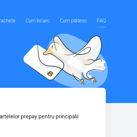
Pachete
Cum încarc
Cum plătesc
FAQ
rtelelor prepay pentru principalii