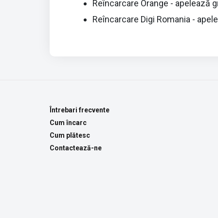
Reîncarcare Orange - apelează g
Reîncarcare Digi Romania - apele
Întrebari frecvente
Cum încarc
Cum plătesc
Contactează-ne