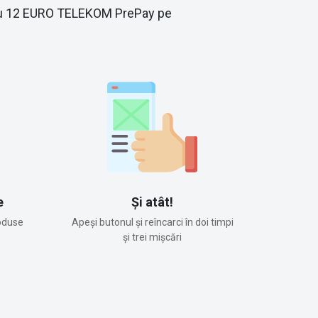
re cu 12 EURO TELEKOM PrePay pe
e
Și atât!
oduse
Apeși butonul și reîncarci în doi timpi
și trei mișcări