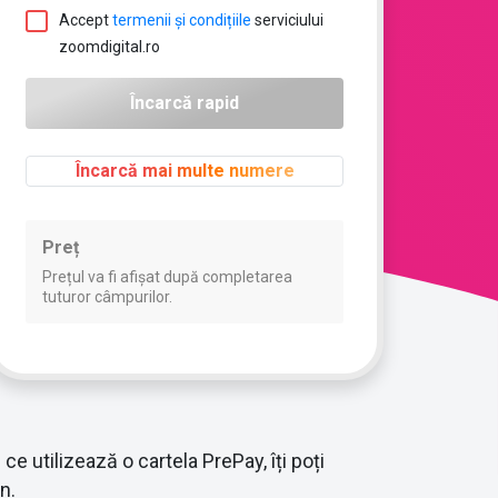
Accept
termenii și condițiile
serviciului
zoomdigital.ro
Încarcă mai multe numere
Preț
Prețul va fi afișat după completarea
tuturor câmpurilor.
e utilizează o cartela PrePay, îți poți
n.