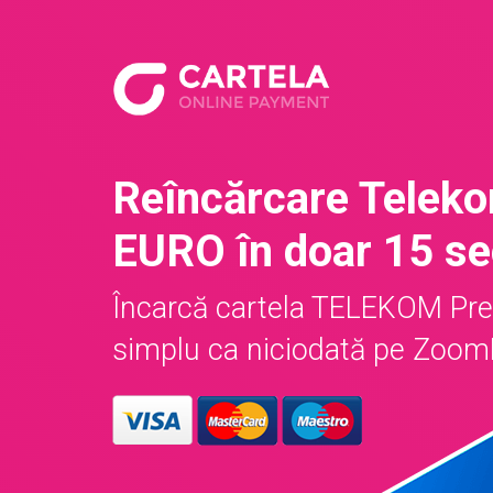
Reîncărcare Telek
EURO în doar 15 s
Încarcă cartela TELEKOM Pr
simplu ca niciodată pe ZoomD