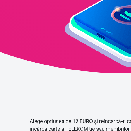
Alege opțiunea de
12 EURO
și reîncarcă-ți c
încărca cartela TELEKOM ție sau membrilor fa