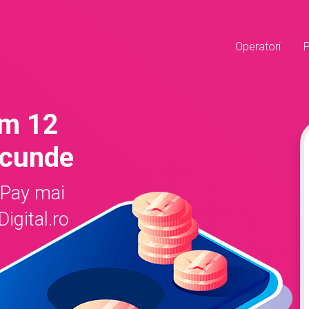
Operatori
om 12
ecunde
ePay mai
igital.ro