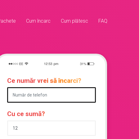
Pachete
Cum încarc
Cum plătesc
FAQ
Ce număr vrei să încarci?
Cu ce sumă?