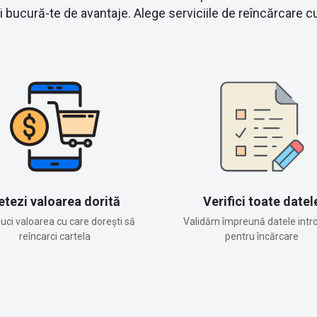
și bucură-te de avantaje. Alege serviciile de reîncărca
etezi valoarea dorită
Verifici toate datel
duci valoarea cu care dorești să
Validăm împreună datele intr
reîncarci cartela
pentru încărcare