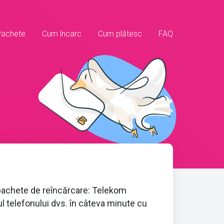
Pachete
Cum încarc
Cum plătesc
FAQ
 pachete de reîncărcare: Telekom
ul telefonului dvs. în câteva minute cu