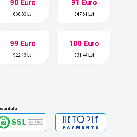
90 Euro
91 Euro
838.30 Lei
847.61 Lei
99 Euro
100 Euro
922.13 Lei
931.44 Lei
curitate