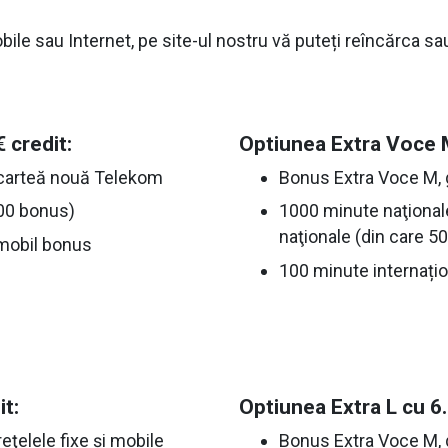
bile sau Internet, pe site-ul nostru vă puteți reîncărca sau
 credit:
Optiunea Extra Voce M
 carteă nouă Telekom
Bonus Extra Voce M, 
500 bonus)
1000 minute naţionale
naţionale (din care 5
 mobil bonus
100 minute internați
it:
Optiunea Extra L cu 6.
ţelele fixe şi mobile
Bonus Extra Voce M, 