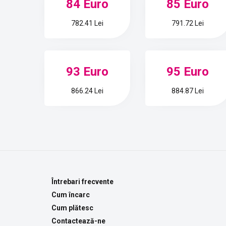
84 Euro
85 Euro
782.41 Lei
791.72 Lei
93 Euro
95 Euro
866.24 Lei
884.87 Lei
Întrebari frecvente
Cum încarc
Cum plătesc
Contactează-ne