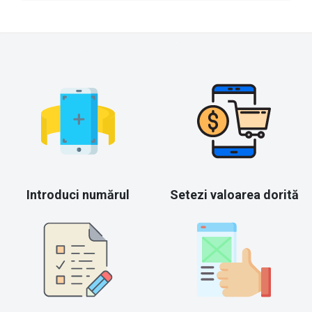
Introduci numărul
Setezi valoarea dorită