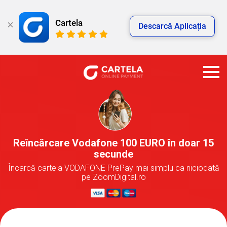
Cartela
Descarcă Aplicația
Reîncărcare Vodafone 100 EURO în doar 15
secunde
Încarcă cartela VODAFONE PrePay mai simplu ca niciodată
pe ZoomDigital.ro