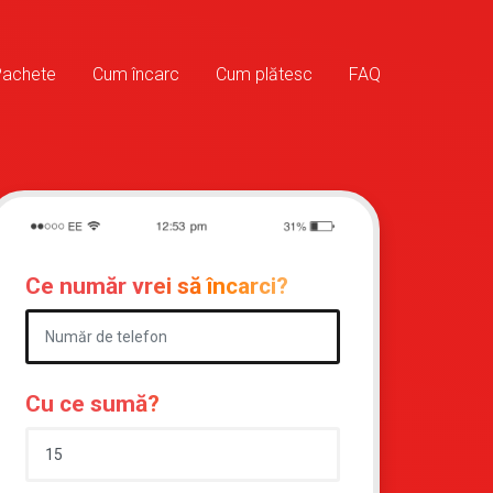
Pachete
Cum încarc
Cum plătesc
FAQ
Ce număr vrei să încarci?
Cu ce sumă?