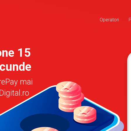
Operatori
one 15
ecunde
rePay mai
igital.ro