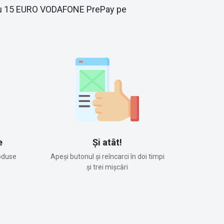
re cu 15 EURO VODAFONE PrePay pe
e
Și atât!
oduse
Apeși butonul și reîncarci în doi timpi
și trei mișcări