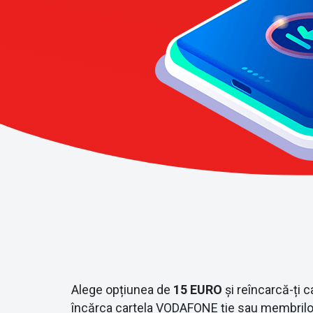
Alege opțiunea de
15 EURO
și reîncarcă-ți c
încărca cartela VODAFONE ție sau membrilor 