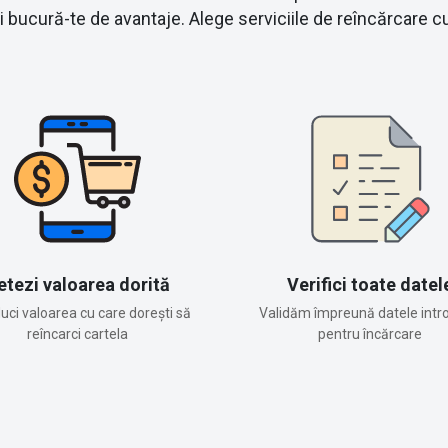
 și bucură-te de avantaje. Alege serviciile de reîncărca
etezi valoarea dorită
Verifici toate datel
duci valoarea cu care dorești să
Validăm împreună datele intr
reîncarci cartela
pentru încărcare