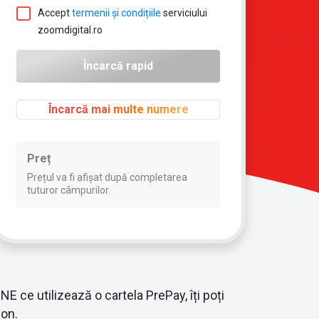
Accept
termenii și condițiile
serviciului
zoomdigital.ro
Încarcă mai multe numere
Preț
Prețul va fi afișat după completarea
tuturor câmpurilor.
E ce utilizează o cartela PrePay, îți poți
fon.