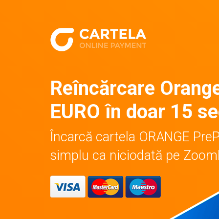
Reîncărcare Orang
EURO în doar 15 s
Încarcă cartela ORANGE Pre
simplu ca niciodată pe ZoomD