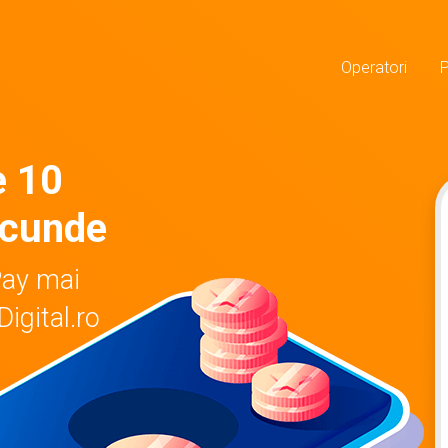
Operatori
e 10
ecunde
Pay mai
igital.ro