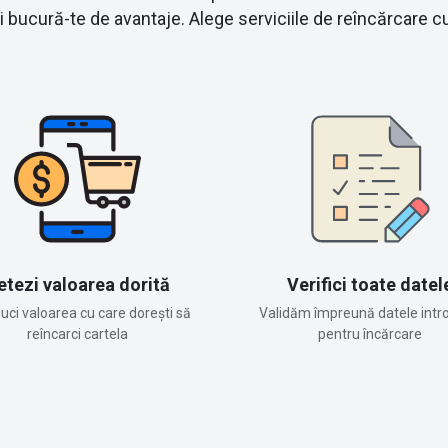
și bucură-te de avantaje. Alege serviciile de reîncărca
etezi valoarea dorită
Verifici toate datel
duci valoarea cu care dorești să
Validăm împreună datele intr
reîncarci cartela
pentru încărcare