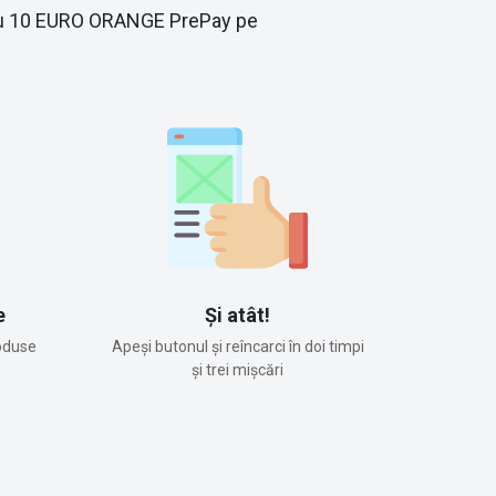
re cu 10 EURO ORANGE PrePay pe
e
Și atât!
oduse
Apeși butonul și reîncarci în doi timpi
și trei mișcări