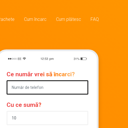
Pachete
Cum încarc
Cum plătesc
FAQ
Ce număr vrei să încarci?
Cu ce sumă?