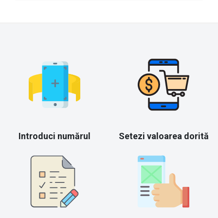
Introduci numărul
Setezi valoarea dorită