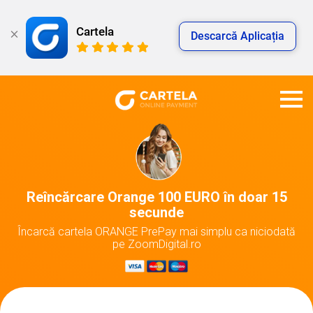
Cartela
Descarcă Aplicația
Reîncărcare Orange 100 EURO în doar 15
secunde
Încarcă cartela ORANGE PrePay mai simplu ca niciodată
pe ZoomDigital.ro