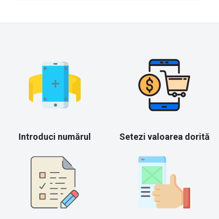
Introduci numărul
Setezi valoarea dorită