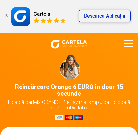
Cartela
Descarcă Aplicația
Reîncărcare Orange 6 EURO în doar 15
secunde
Încarcă cartela ORANGE PrePay mai simplu ca niciodată
pe ZoomDigital.ro